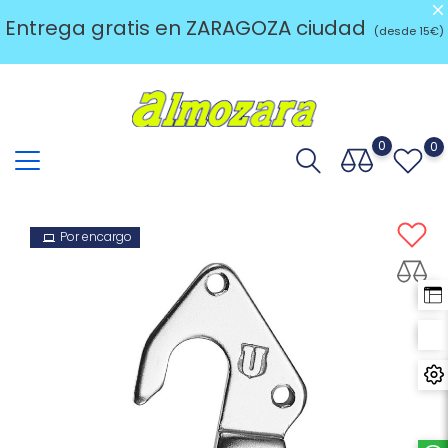
Entrega gratis en ZARAGOZA ciudad
(desde 15€)
0
0
Por encargo