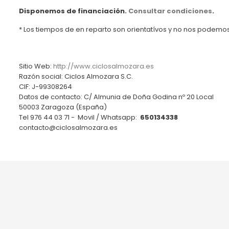
Disponemos de financiación.
Consultar condiciones
.
* Los tiempos de en reparto son orientatívos y no nos podemos
Sitio Web:
http://www.ciclosalmozara.es
Razón social: Ciclos Almozara S.C.
CIF: J-99308264
Datos de contacto:
C/ Almunia de Doña Godina nº 20 Local
50003 Zaragoza (España)
Tel 976 44 03 71 - Movil / Whatsapp:
650134338
contacto@ciclosalmozara.es
Ofertas
Ciclos Almozara
Novedades
España