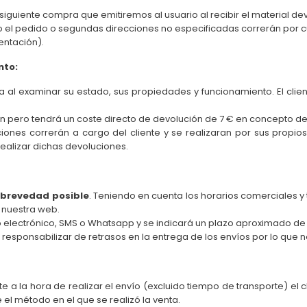
iguiente compra que emitiremos al usuario al recibir el material dev
 el pedido o segundas direcciones no especificadas correrán por cu
entación).
nto:
 examinar su estado, sus propiedades y funcionamiento. El cliente
ión pero tendrá un coste directo de devolución de 7 € en concepto 
uciones correrán a cargo del cliente y se realizaran por sus pro
 realizar dichas devoluciones.
brevedad posible
. Teniendo en cuenta los horarios comerciales
n nuestra web.
 electrónico, SMS o Whatsapp y se indicará un plazo aproximado de
responsabilizar de retrasos en la entrega de los envíos por lo que
e a la hora de realizar el envío (excluido tiempo de transporte) el 
l método en el que se realizó la venta.