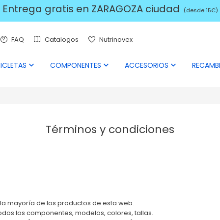
Entrega gratis en ZARAGOZA ciudad
(desde 15€)
FAQ
Catalogos
Nutrinovex
ICLETAS
COMPONENTES
ACCESORIOS
RECAMB



Términos y condiciones
la mayoría de los productos de esta web.
os los componentes, modelos, colores, tallas.