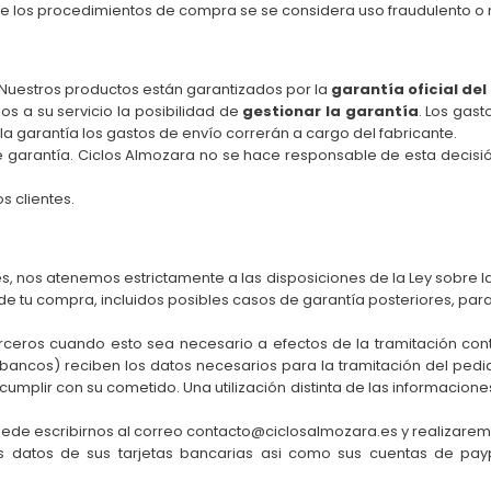
de los procedimientos de compra se se considera uso fraudulento o
. Nuestros productos están garantizados por la
garantía oficial del
s a su servicio la posibilidad de
gestionar la garantía
. Los gast
la garantía los gastos de envío correrán a cargo del fabricante.
ble garantía. Ciclos Almozara no se hace responsable de esta decis
s clientes.
les, nos atenemos estrictamente a las disposiciones de la Ley sobr
 tu compra, incluidos posibles casos de garantía posteriores, para 
rceros cuando esto sea necesario a efectos de la tramitación contr
bancos) reciben los datos necesarios para la tramitación del pedid
cumplir con su cometido. Una utilización distinta de las informacion
uede escribirnos al correo contacto@ciclosalmozara.es y realizaremo
 datos de sus tarjetas bancarias asi como sus cuentas de paypa