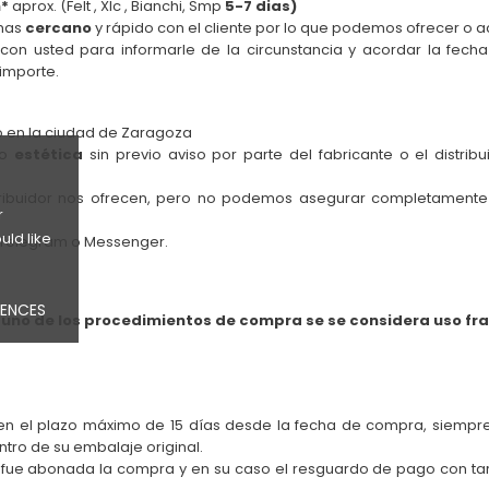
*
aprox. (Felt , Xlc , Bianchi, Smp
5-7 dias)
as
cercano
y rápido con el cliente por lo que podemos ofrecer o a
on usted para informarle de la circunstancia y acordar la fecha
importe.
lio en la ciudad de Zaragoza
 o
estética
sin previo aviso por parte del fabricante o el distr
istribuidor nos ofrecen, pero no podemos asegurar completament
r
uld like
, Telegram o Messenger
.
RENCES
guno de los procedimientos de compra se se considera uso fr
en el plazo máximo de 15 días desde la fecha de compra, siempr
tro de su embalaje original.
ue abonada la compra y en su caso el resguardo de pago con tarjet