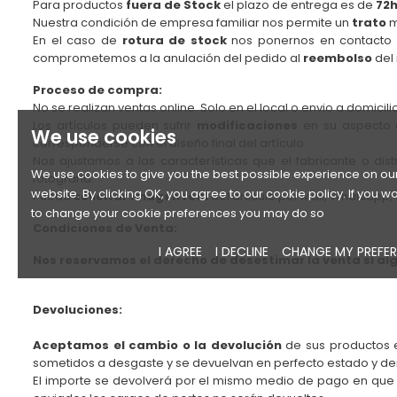
Para productos
fuera de Stock
el plazo de entrega es de
72h
Nuestra condición de empresa familiar nos permite un
trato
m
En el caso de
rotura de stock
nos ponernos en contacto c
comprometemos a la anulación del pedido al
reembolso
del 
Proceso de compra:
No se realizan ventas online. Solo en el local o envio a domici
Los artículos pueden sufrir
modificaciones
en su aspecto
We use cookies
corresponderse con el diseño final del artículo.
Nos ajustamos a las características que el fabricante o d
We use cookies to give you the best possible experience on ou
fotografía.
website. By clicking OK, you agree to our cookie policy. If you wo
Puede
solicitar imagen real
del articulo por Mail, Whatsapp
to change your cookie preferences you may do so
Condiciones de Venta:
I AGREE
I DECLINE
CHANGE MY PREFE
Nos reservamos el derecho de desestimar la venta si al
Devoluciones:
Aceptamos el cambio o la devolución
de sus productos 
sometidos a desgaste y se devuelvan en perfecto estado y den
El importe se devolverá por el mismo medio de pago en que f