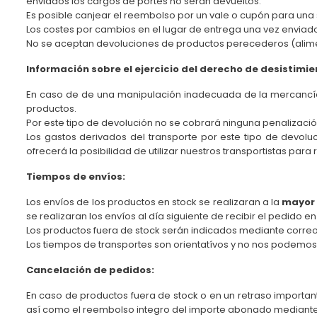
enviados los cargos de portes no serán devueltos.
Es posible canjear el reembolso por un vale o cupón para una s
Los costes por cambios en el lugar de entrega una vez enviado
No se aceptan devoluciones de productos perecederos (alim
Información sobre el ejercicio del derecho de desistimie
En caso de de una manipulación inadecuada de la mercancía al
productos.
Por este tipo de devolución no se cobrará ninguna penalizac
Los gastos derivados del transporte por este tipo de devol
ofrecerá la posibilidad de utilizar nuestros transportistas para
Tiempos de envíos:
Los envíos de los productos en stock se realizaran a la
mayor 
se realizaran los envíos al día siguiente de recibir el pedido e
Los productos fuera de stock serán indicados mediante correo
Los tiempos de transportes son orientatívos y no nos podemos 
Cancelación de pedidos:
En caso de productos fuera de stock o en un retraso important
así como el reembolso integro del importe abonado mediante e