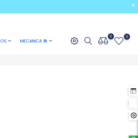
0
0
IOS
MECANICA 🛠

