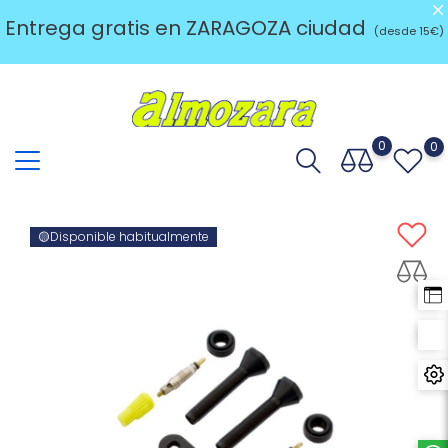
Entrega gratis en ZARAGOZA ciudad
(desde 15€)
0
0
🟡Disponible habitualmente