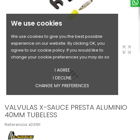
We use cookies
We use cookies to give you the best possible
experience on our website. By clicking OK, you
agree to our cookie policy. If you would like to
change your cookie preferences you may do so
I AGREE
I DECLINE
CHANGE MY PREFERENCES
VALVULAS X-SAUCE PRESTA ALUMINIO
40MM TUBELESS
Referencia
x03191