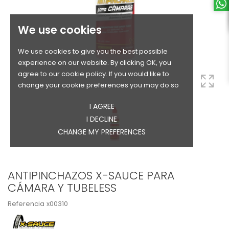
We use cookies
We use cookies to give you the best possible
experience on our website. By clicking OK, you
agree to our cookie policy. If you would like to
change your cookie preferences you may do so
I AGREE
I DECLINE
CHANGE MY PREFERENCES
ANTIPINCHAZOS X-SAUCE PARA
CÁMARA Y TUBELESS
Referencia
x00310