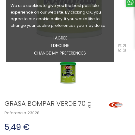
We use cookies to give you the best possible
experience on our website. By clicking OK, you
agree to our cookie policy. If you would like to
change your cookie preferences you may do so
I AGREE
I DECLINE
CHANGE MY PREFERENCES
GRASA BOMPAR VERDE 70 g
Referencia
23028
5,49 €